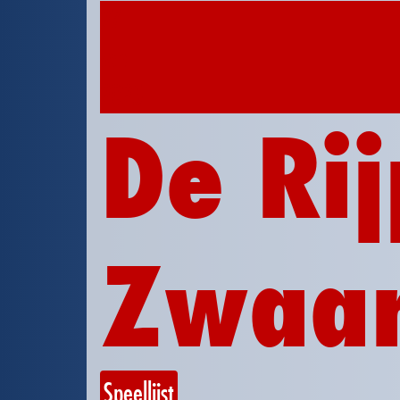
27
sep
2025
De Rij
Zwaa
Speellijst