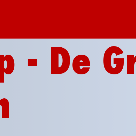
p - De G
n