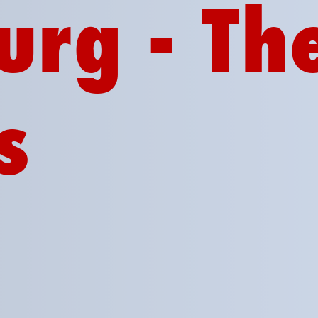
urg - Th
s