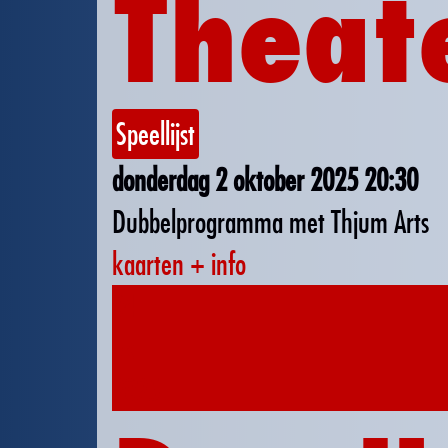
Theat
Speellijst
donderdag 2 oktober 2025
20:30
Dubbelprogramma met Thjum Arts
kaarten + info
04
okt
2025