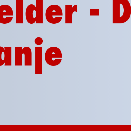
elder - 
anje