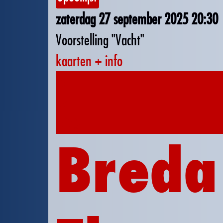
zaterdag 27 september 2025
20:30
Voorstelling "Vacht"
kaarten + info
02
okt
2025
Breda