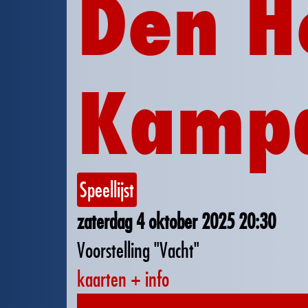
Den H
Kamp
Speellijst
zaterdag 4 oktober 2025
20:30
Voorstelling "Vacht"
kaarten + info
16