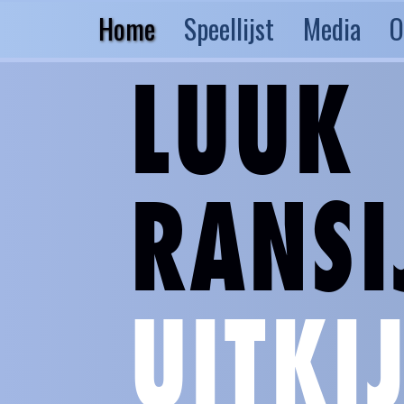
Home
Speellijst
Media
O
LUUK
RANSI
UITKI