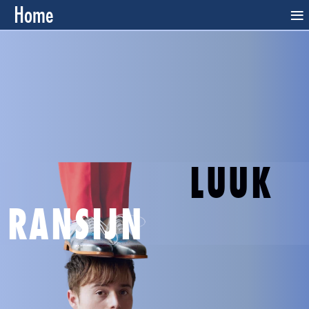
Home
≡
LUUK
RANSIJN