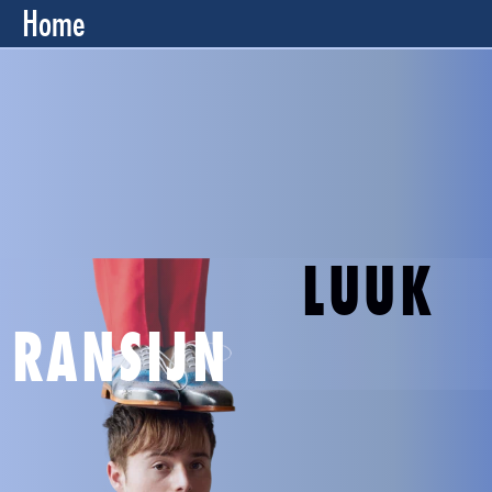
Home
LUUK
RANSIJN