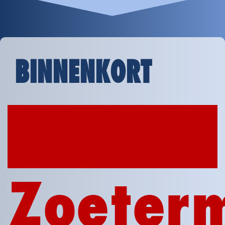
BINNENKORT
11
nov
2026
Zoeter