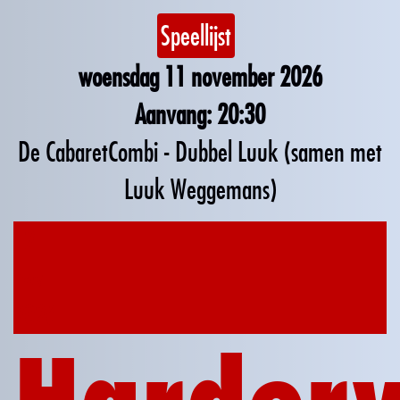
Speellijst
woensdag 11 november 2026
20:30
De CabaretCombi - Dubbel Luuk (samen met
Luuk Weggemans)
12
nov
2026
Harderw