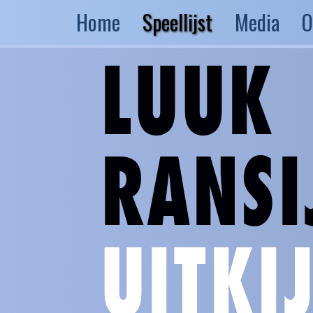
Home
Speellijst
Media
O
LUUK
RANSI
UITKI