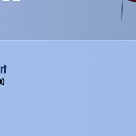
rt
00