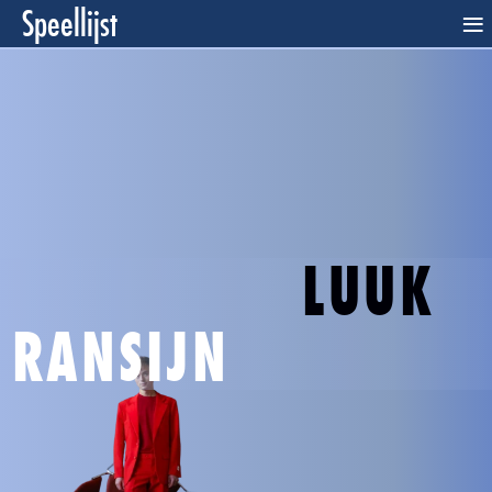
Speellijst
≡
LUUK
RANSIJN