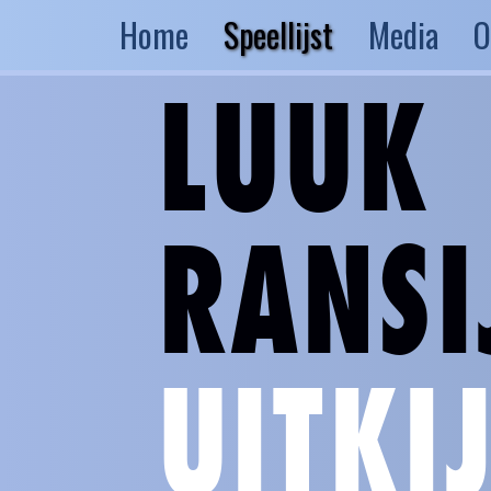
Home
Speellijst
Media
O
LUUK
RANSI
UITKI