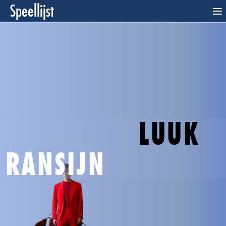
Speellijst
≡
LUUK
RANSIJN