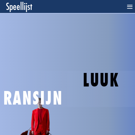
Speellijst
≡
LUUK
RANSIJN