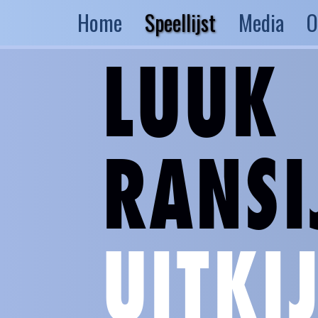
Home
Speellijst
Media
O
LUUK
RANSI
UITKI