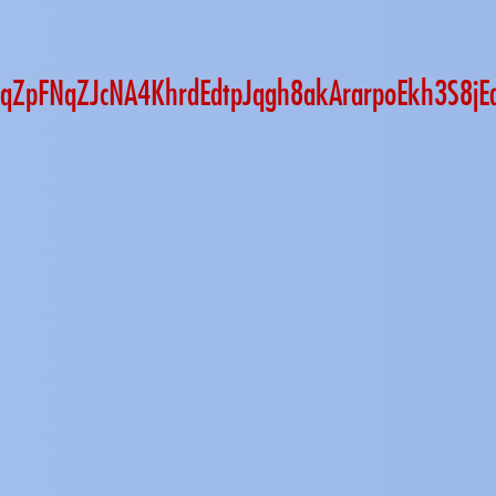
BOoqZpFNqZJcNA4KhrdEdtpJqgh8akArarpoEkh3S8j