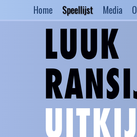
Home
Speellijst
Media
O
LUUK
RANSI
UITKI