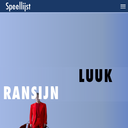
Speellijst
≡
LUUK
RANSIJN