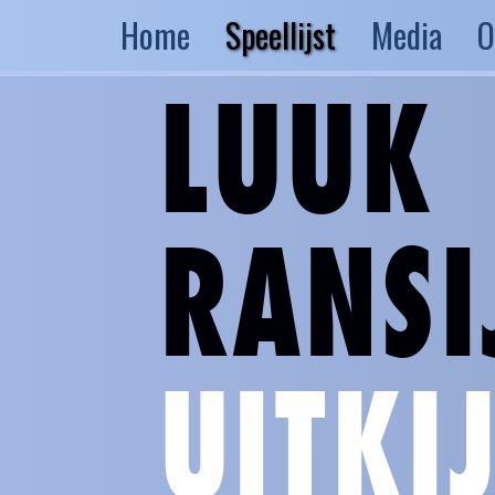
Home
Speellijst
Media
O
LUUK
RANSI
UITKI