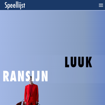
Speellijst
≡
LUUK
RANSIJN