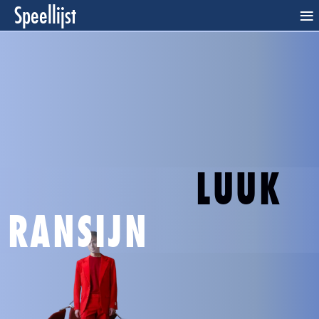
Speellijst
≡
LUUK
RANSIJN